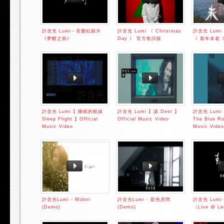
許含光 Lumi－音樂紀錄片
許含光 Lumi 《 Christmas
許含光 Lumi
《夢醒之前》
Day 》 官方歌詞版
《 新年未老 
許含光 Lumi【 睡眠的航線
許含光 Lumi【 讓 Deer 】
許含光 Lum
Sleep Flight 】Official
Official Music Video
The Blue Ro
Music Video
Music Video
許含光Lumi - Midori
許含光Lumi - 藍色房間
許含光 Lumi
(Demo)
(Demo)
（Live @ Le