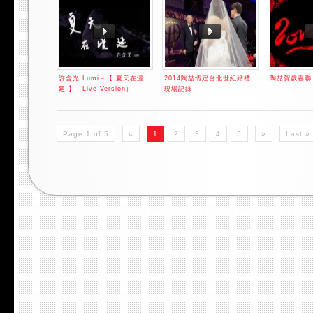
許含光 Lumi－【 夏天在漫
2014陶喆情定台北世紀婚禮
陶喆賀歲春聯
延 】（Live Version）
現場記錄
Page 1 of 5
«
1
2
3
4
5
»
Last »