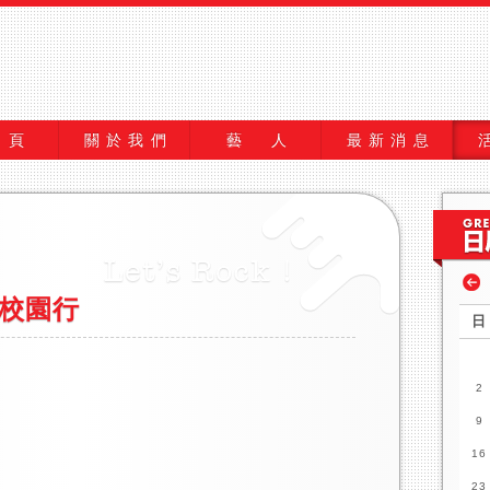
 頁
關於我們
藝 人
最新消息
灣校園行
日
2
9
16
23