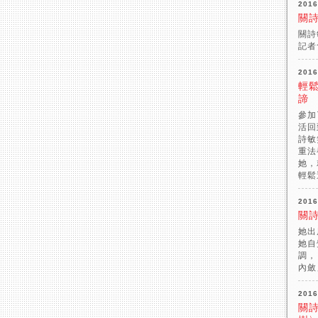
2016
關
關詩
記者
2016
輕鬆
諦
參加
活回
詩敏
重法
她，
輕鬆
2016
關
她出
她自
調，
內斂」
2016
關