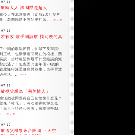
-07-28
詩敏轉大人 誇陶喆是超人
敏今天在北京舉辦《綻放2.0》發片
會，老闆陶喆不忘到場打氣。...
more
-07-26
才有效 歌手關詩敏 找到瘦的真
了中國的歌唱節目，忙碌下反而讓生
到正軌，也漸漸瘦回現在的模樣。關
笑說，當時絕望到幾乎什麼錯誤的減
都試過了！但也因此讓年僅20歲的
就此懂得注重健康與養生，也學習放
過生活。...
more
-07-22
詩敏視父親為「完美情人」
席活動被問覺得自己個性像什麼花？
覺像「桂花」，有淡雅香味卻又低
「而且不須悉心呵護，感覺很堅韌、
...
more
-07-20
詩敏送父機票來台團圓 〈天空