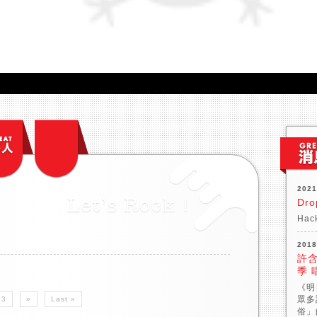
2021
Dro
Hack
2018
許含
季 
《明
眾多
3
»
Last »
俗」