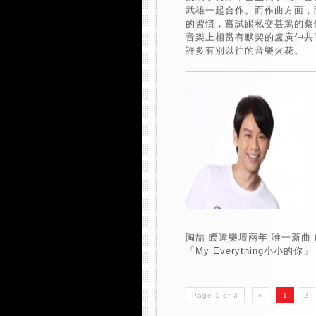
武雄一起合作。而作曲方面，
的習慣，嘗試跟私交甚篤的蔡
音樂上相當有默契的盧廣仲共
許多有別以往的音樂火花。
陶喆 睽違樂壇兩年 唯一新曲
「My Everything小小的你」
Page 1 of 3
«
1
2