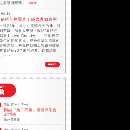
之前請叫醒我」...
more
-02-21
喆秘密任務曝光！瞞大家做這事
出道21年，從小在美國長大的他，將
到美國、加拿大舉辦「陶喆2018初
會 I Love You Live」，特地把留
幾年的長髮剪掉，變身俐落又清爽的
短髮造型，初五也就開工緊鑼密鼓練
將集結這20年來的經典之作獻給歌
..
more
陶喆 (David Tao)
陶喆『無二不樂』巡迴演唱會 -
廣州站
廣州體育館
陶喆 (David Tao)