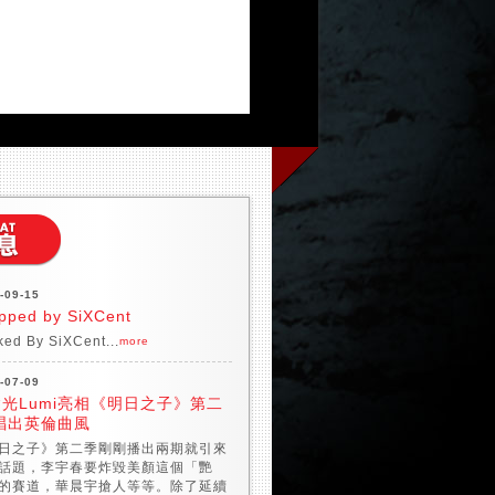
-09-15
pped by SiXCent
ed By SiXCent...
more
-07-09
光Lumi亮相《明日之子》第二
唱出英倫曲風
日之子》第二季剛剛播出兩期就引來
話題，李宇春要炸毀美顏這個「艷
的賽道，華晨宇搶人等等。除了延續