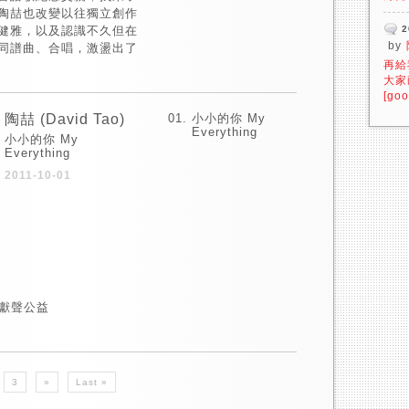
陶喆也改變以往獨立創作
健雅，以及認識不久但在
2
by
同譜曲、合唱，激盪出了
再給
大家
[goo
陶喆 (David Tao)
小小的你 My
Everything
小小的你 My
Everything
2011-10-01
 獻聲公益
3
»
Last »