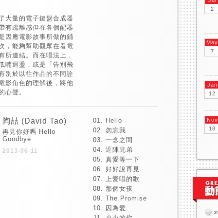
Jul
2
了大量的電子鍵盤合成器
帶有疏離感但在各個配器
是因應電影故事所做的鋪
May
次，能夠幫助觀眾在看電
7
有所連結。而在唱法上，
低喃迴盪，或是「告別飛
有別於以往作品的不同詮
電影角色的理解後，將他
Jan
的心聲。
12
陶喆 (David Tao)
Hello
Nov
18
勿忘我
再見你好嗎 Hello
Goodbye
一念之間
逗陣兄弟
2013-06-11
真愛等一下
好好說再見
上愛唱的歌
那個女孩
The Promise
因為愛
2
小小的你