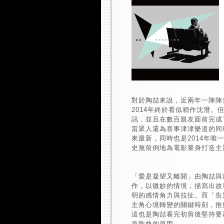
對於陶喆來說，近兩年一陣陣
2014年終於看似稍作沈潛。
訊，並且在數百親友面前完成
當眾人還為喜事津津樂道的同
來最新，同時也是2014年唯
史無前例地為電影量身打造主
「愛是凝望又離開」由陶喆與
作，以微妙的情境，描寫出故
明的感情角力與拉扯。而「告
主角心境轉變的關鍵時刻，推
這也是陶喆看完初剪後堅持要
首歌曲的原因。