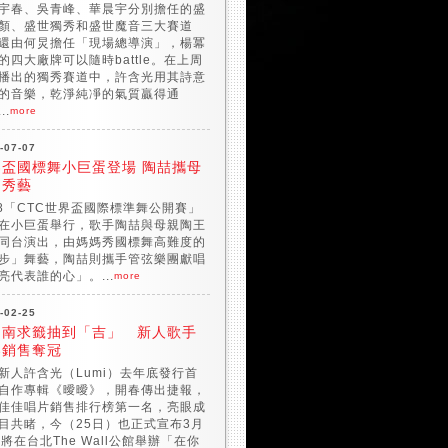
宇春、吳青峰、華晨宇分別擔任的盛
顏、盛世獨秀和盛世魔音三大賽道
還由何炅擔任「現場總導演」，楊冪
的四大廠牌可以隨時battle。在上周
播出的獨秀賽道中，許含光用其詩意
的音樂，乾淨純凈的氣質贏得通
..
more
-07-07
界盃國標舞小巨蛋登場 陶喆攜母
台秀藝
18「CTC世界盃國際標準舞公開賽」
在小巨蛋舉行，歌手陶喆與母親陶王
同台演出，由媽媽秀國標舞高難度的
步」舞藝，陶喆則攜手管弦樂團獻唱
亮代表誰的心」。...
more
-02-25
台南求籤抽到「吉」 新人歌手
春銷售奪冠
新人許含光（Lumi）去年底發行首
自作專輯《曖曖》，開春傳出捷報，
佳佳唱片銷售排行榜第一名，亮眼成
目共睹，今（25日）也正式宣布3月
日將在台北The Wall公館舉辦「在你