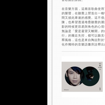
在音樂方面，這兩首歌曲使用
的樂聲，在聽覺上營造出一種
間又彼此牽連的感覺。這不僅
陳，也希望透過堆疊聽覺的層
影的時候更容易與角色的心境
無論是「愛是凝望又離開」的
行」的幾近失控，都可以聽見
釋風格，這也是來自陶喆對於
化作獨特的音樂語彙所詮釋出