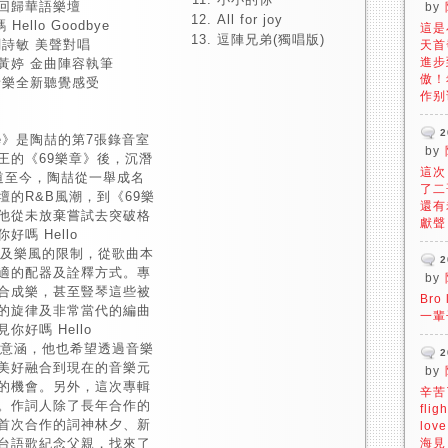
勢回歸華語樂壇
by
All for joy
llo Goodbye
這是
逗陣兄弟(獨唱版)
詩敏 美聲對唱
天首
進步
黃婷 金曲陣容執筆
傲！
音樂全新聽覺感受
作别
2
bye》是陶喆的第7張錄音室
by
王的《69樂章》後，沉潛
這次
道至今，陶喆從一舉成名
了二
的R&B風潮，到《69樂
還有
他從未放棄嘗試去突破格
獻聲
嗎 Hello
概念及樂風的限制，從歌曲本
2
適的配器及詮釋方式。專
by
合成樂，甚至豎琴這些被
Bro
的旋律及非常當代的編曲
一輩
好嗎 Hello
上的意涵，他也希望透過音樂
2
美好融合到現在的音樂元
by
的機會。另外，這次專輯
辛苦了
。作詞人除了長年合作的
flig
首次合作的詞神林夕、新
lov
台語歌紀念父親，找來了
海見