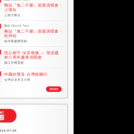
陶喆『無二不樂』巡迴演唱會 -
上海站
上海大舞台
陶喆 (David Tao)
陶喆『無二不樂』巡迴演唱會 -
杭州站
杭州廣廈體育館
恆心相守 佳音璀璨 — 恆佳建
材八周年慶典演唱會
陽江市體育館
中國好聲音 台灣校園行
台灣台北市立大學
016-07-06