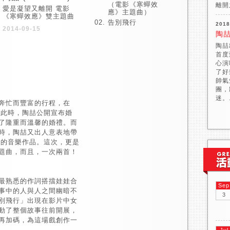
（電影《寒蟬效
離開
愛是凝望又離開 電影
應》主題曲）
《寒蟬效應》雙主題曲
告別飛行
2018
2014-09-15
陶
陶喆
首度
心演唱
了好
帥氣
團，
迷。.
奔忙而豐富的行程，在
但此時，陶喆公開宣布婚
了隆重而溫馨的婚禮。而
時，陶喆又出人意表地帶
一的音樂作品。這次，更是
題曲，而且，一次兩首！
最熟悉的作詞搭擋娃娃合
Sep
事中的人與人之間幽暗不
3
別飛行」出現在影片中女
動了整個故事往前開展，
再加碼，為這場戲創作一