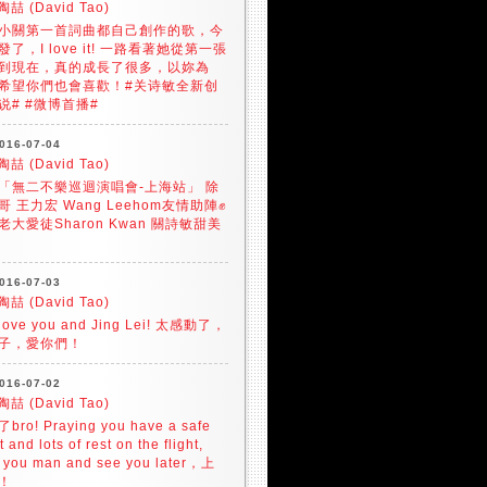
陶喆 (David Tao)
小關第一首詞曲都自己創作的歌，今
發了，I love it! 一路看著她從第一張
到現在，真的成長了很多，以妳為
希望你們也會喜歡！#关诗敏全新创
说# #微博首播#
016-07-04
陶喆 (David Tao)
「無二不樂巡迴演唱會-上海站」 除
哥 王力宏 Wang Leehom友情助陣✊
老大愛徒Sharon Kwan 關詩敏甜美
016-07-03
陶喆 (David Tao)
 love you and Jing Lei! 太感動了，
子，愛你們！
016-07-02
陶喆 (David Tao)
bro! Praying you have a safe
ht and lots of rest on the flight,
e you man and see you later，上
！