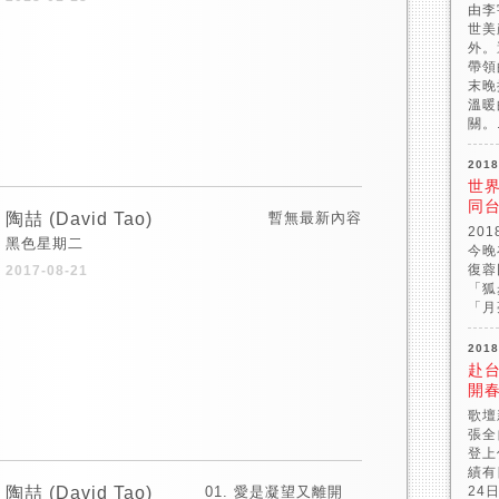
由李
世美
外。
帶領
末晚
溫暖
關。.
2018
世
同
陶喆 (David Tao)
暫無最新內容
20
黑色星期二
今晚
復蓉
2017-08-21
「狐
「月
2018
赴
開
歌壇
張全
登上
績有
陶喆 (David Tao)
愛是凝望又離開
24