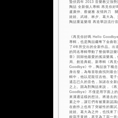
蟄伏四年 2013 音樂教父強
陶喆 全新個人專輯 再見你好嗎 He
盧廣仲、蔡健雅 友情跨刀 關
娃娃、武雄、林夕、葛大為、
陶喆重返樂壇 再造華語流行
《再見你好嗎 Hello Good
專輯，也是陶喆繼奪下金曲歌
了4年所交出的全新作品。出
的同名專輯帶動了整個華語樂壇
章》回歸他最愛的搖滾樂風，
局、創造典範。新專輯《再見你好
Goodbye》中，陶喆放下
身出發，為每首歌曲找到最合
輯中，他以尼龍弦吉他、電子
遺忘已久的音色，加諸在全新
之上。因為對陶喆來說，《再見你
Goodbye》不僅是用字面
來溝通這樣的想法。將過去的
素之中，讓它們有被重新認識
在創作上也有了突破性的嘗試
娃娃、葛大為之外，也找來了
銳寫手黃婷，甚至為了寫一首