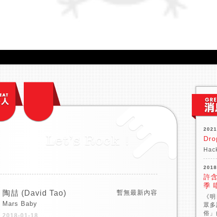
2021
Dro
Hack
2018
許含
季 
陶喆 (David Tao)
暫無最新內容
《明
Mars Baby
眾多
俗」
2018-01-18