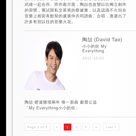
武雄一起合作。而作曲方面，陶喆也改變以往獨立創作
的習慣，嘗試跟私交甚篤的蔡健雅，以及認識不久但在
音樂上相當有默契的盧廣仲共同譜曲、合唱，激盪出了
許多有別以往的音樂火花。
陶喆 (David Tao)
小小的你 My
Everything
2011-10-01
陶喆 睽違樂壇兩年 唯一新曲 獻聲公益
「My Everything小小的你」
Page 1 of 3
«
1
2
3
»
Last »