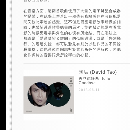
在音樂方面，這兩首歌曲使用了大量的電子鍵盤合成器
的樂聲，在聽覺上營造出一種帶有疏離感但在各個配器
間又彼此牽連的感覺。這不僅是因應電影故事所做的鋪
陳，也希望透過堆疊聽覺的層次，能夠幫助觀眾在看電
影的時候更容易與角色的心境有所連結。而在唱法上，
無論是「愛是凝望又離開」的低喃迴盪，或是「告別飛
行」的幾近失控，都可以聽見有別於以往作品的不同詮
釋風格，這也是來自陶喆對於電影角色的理解後，將他
化作獨特的音樂語彙所詮釋出的心聲。
陶喆 (David Tao)
再見你好嗎 Hello
Goodbye
2013-06-11