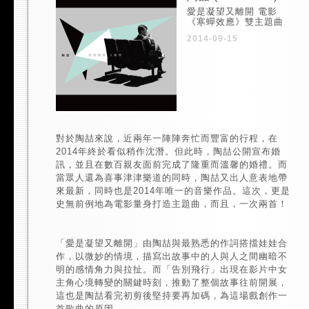
愛是凝望又離開 電影
《寒蟬效應》雙主題曲
2014-09-15
對於陶喆來說，近兩年一陣陣奔忙而豐富的行程，在
2014年終於看似稍作沈潛。但此時，陶喆公開宣布婚
訊，並且在數百親友面前完成了隆重而溫馨的婚禮。而
當眾人還為喜事津津樂道的同時，陶喆又出人意表地帶
來最新，同時也是2014年唯一的音樂作品。這次，更是
史無前例地為電影量身打造主題曲，而且，一次兩首！
「愛是凝望又離開」由陶喆與最熟悉的作詞搭擋娃娃合
作，以微妙的情境，描寫出故事中的人與人之間幽暗不
明的感情角力與拉扯。而「告別飛行」出現在影片中女
主角心境轉變的關鍵時刻，推動了整個故事往前開展，
這也是陶喆看完初剪後堅持要再加碼，為這場戲創作一
首歌曲的原因。