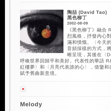
陶喆 (David Tao)
黑色柳丁
2002-08-09
《黑色柳丁》融合 
烈風格，抒發內心
滿和憤慨。〈今天
音頻採樣的方式，
晰呈現，其後在〈De
呼喚世界回歸平和美好。代表性的華語 R&
紅樓夢〉和〈月亮代表誰的心〉，借鑒和
賦予舊曲新意境。
Melody