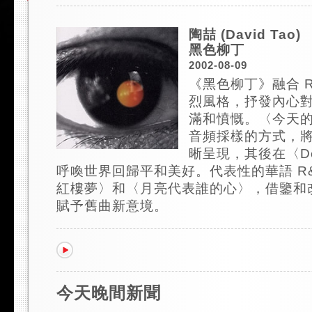
陶喆 (David Tao)
黑色柳丁
2002-08-09
《黑色柳丁》融合 
烈風格，抒發內心
滿和憤慨。〈今天
音頻採樣的方式，
晰呈現，其後在〈De
呼喚世界回歸平和美好。代表性的華語 R&
紅樓夢〉和〈月亮代表誰的心〉，借鑒和
賦予舊曲新意境。
今天晚間新聞