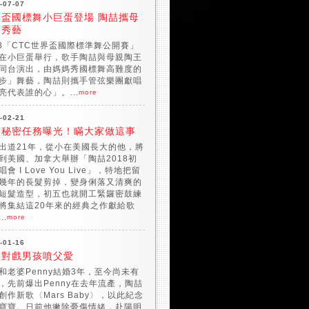
-07-07
界盃國標舞小巨蛋登場 陶喆攜母
台秀藝
18「CTC世界盃國際標準舞公開賽」
在小巨蛋舉行，歌手陶喆與母親陶王
同台演出，由媽媽秀國標舞高難度的
步」舞藝，陶喆則攜手管弦樂團獻唱
亮代表誰的心」。...
more
-02-21
喆秘密任務曝光！瞞大家做這事
出道21年，從小在美國長大的他，將
到美國、加拿大舉辦「陶喆2018初
會 I Love You Live」，特地把留
幾年的長髮剪掉，變身俐落又清爽的
短髮造型，初五也就開工緊鑼密鼓練
將集結這20年來的經典之作獻給歌
..
more
-01-16
喆對戲男孩噴父愛
和老婆Penny結婚3年，至今尚未有
，先前爆出Penny在去年流產，陶喆
創作新歌〈Mars Baby〉，以此紀念
寶寶。日前他撇除憂傷情緒，赴陽明