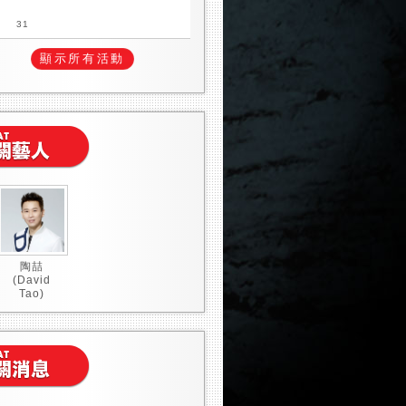
31
陶喆
(David
Tao)