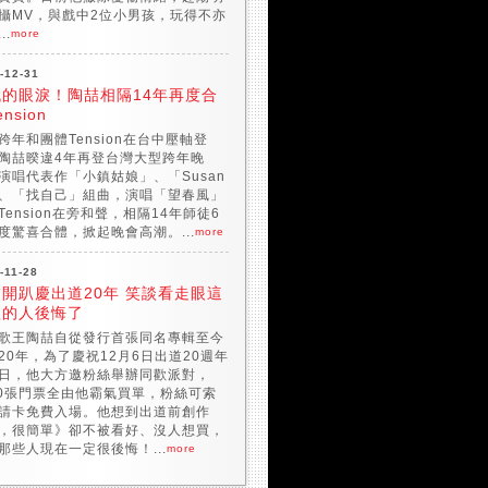
攝MV，與戲中2位小男孩，玩得不亦
..
more
-12-31
代的眼淚！陶喆相隔14年再度合
nsion
跨年和團體Tension在台中壓軸登
陶喆暌違4年再登台灣大型跨年晚
演唱代表作「小鎮姑娘」、「Susan
、「找自己」組曲，演唱「望春風」
Tension在旁和聲，相隔14年師徒6
度驚喜合體，掀起晚會高潮。...
more
-11-28
開趴慶出道20年 笑談看走眼這
歌的人後悔了
歌王陶喆自從發行首張同名專輯至今
20年，為了慶祝12月6日出道20週年
日，他大方邀粉絲舉辦同歡派對，
00張門票全由他霸氣買單，粉絲可索
請卡免費入場。他想到出道前創作
，很簡單》卻不被看好、沒人想買，
那些人現在一定很後悔！...
more