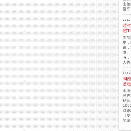
山拍
樂乎.
2017
時
體Te
陶喆
場，
會，
說」
時，
人再
2017
陶喆
首
金曲
已經
紀念
10
取邀
《愛
笑說