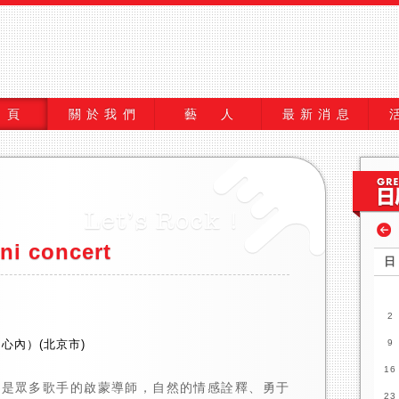
 頁
關於我們
藝 人
最新消息
i concert
日
2
心內）(北京市)
9
16
，是眾多歌手的啟蒙導師，自然的情感詮釋、勇于
23