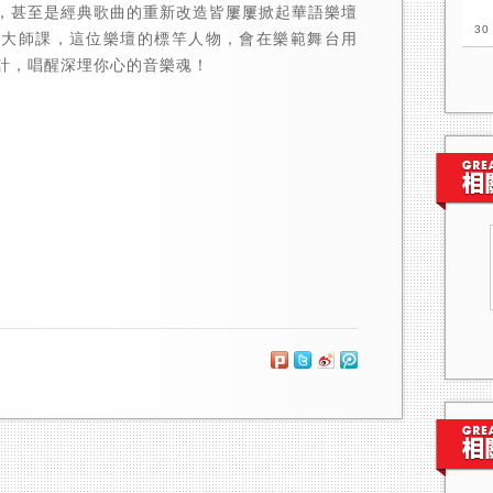
，甚至是經典歌曲的重新改造皆屢屢掀起華語樂壇
30
樂大師課，這位樂壇的標竿人物，會在樂範舞台用
計，唱醒深埋你心的音樂魂！