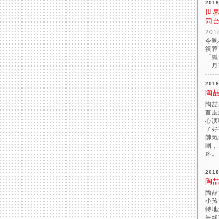
2018
世
同
20
今晚
復蓉
「狐
「月
2018
陶
陶喆
首度
心演唱
了好
帥氣
團，
迷。.
2018
陶
陶喆
小孩
特地
無緣