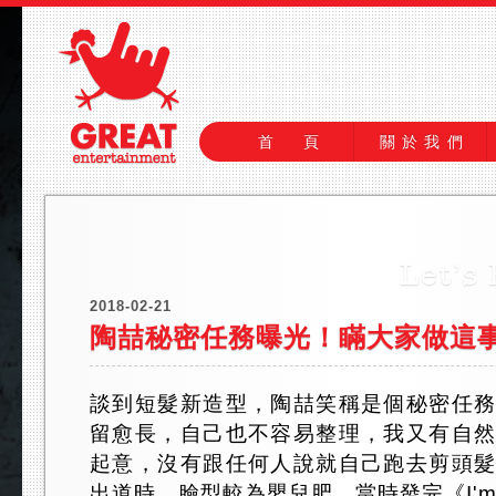
首 頁
關於我們
2018-02-21
陶喆秘密任務曝光！瞞大家做這
談到短髮新造型，陶喆笑稱是個秘密任
留愈長，自己也不容易整理，我又有自
起意，沒有跟任何人說就自己跑去剪頭
出道時，臉型較為嬰兒肥，當時發完《I'm