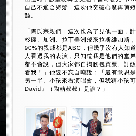
自己不適合短髮，這次他突破心魔再剪
豔。
「陶氏宗親們」這次也為了見他一面，
杉磯、加洲、拉丁美洲飛來拉斯維加斯
90%的親戚都是ABC，但幾乎沒有人知
人看過我的表演，只知道我是他們的堂
都不會說，但大家都自掏腰包買票、訂
看我！」他還不忘自嘲說：「最有意思
另一半、小孩來看演唱會，但我猜小孩可能會
David』（陶喆叔叔）是誰？」