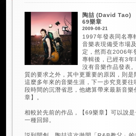
陶喆 (David Tao)
69樂章
2009-08-21
1997年發表同名
音樂表現備受市場
定，然而在2006
專輯後，已經有3年
沒有音樂作品發表
質的要求之外，其中更重要的原因，則是
這麼多年來的音樂生涯，下一步究竟要往
段時間的沉潛省思，他總算帶來最新音樂
章】。
相較於先前的作品，【69樂章】可以說
一種回歸。
説到開創，陶喆這次拋開「R&B教父」