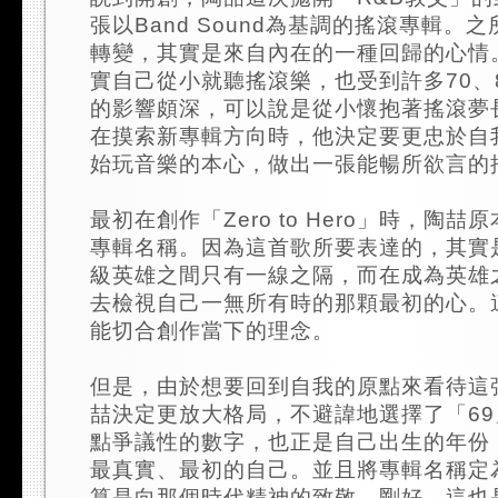
張以Band Sound為基調的搖滾專輯。
轉變，其實是來自內在的一種回歸的心情
實自己從小就聽搖滾樂，也受到許多70、
的影響頗深，可以說是從小懷抱著搖滾夢
在摸索新專輯方向時，他決定要更忠於自
始玩音樂的本心，做出一張能暢所欲言的
最初在創作「Zero to Hero」時，陶
專輯名稱。因為這首歌所要表達的，其實
級英雄之間只有一線之隔，而在成為英雄
去檢視自己一無所有時的那顆最初的心。
能切合創作當下的理念。
但是，由於想要回到自我的原點來看待這
喆決定更放大格局，不避諱地選擇了「6
點爭議性的數字，也正是自己出生的年份
最真實、最初的自己。並且將專輯名稱定
算是向那個時代精神的致敬。剛好，這也