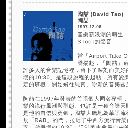
陶喆 (David Tao)
陶喆
1997-12-06
音樂新浪潮的萌生，
Shock的聲音
當「Airport Tak
聲揚起，「陶喆」
許多人的音樂記憶裡，留下了深刻而美好
場的10:30」是這段旅程的起點，所有愛
定的班機，開始飛往純真、嶄新的音樂國度.
陶喆在1997年發表的首張個人同名專輯
樂的流行風潮與型態。也許是一種音樂天
是他的自信與勇氣，陶喆大膽地為華語流
扇「R&B」的門，拉近了中西方流行音
支「飛機場的10:30」洋溢著生命最自由