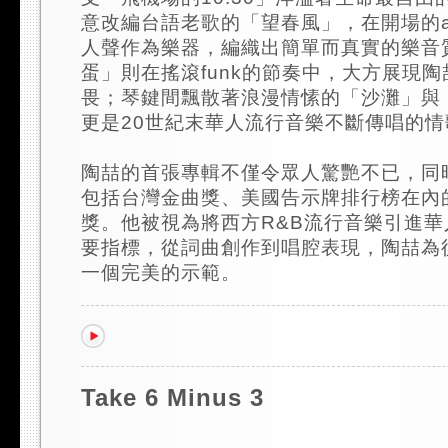
意改編台語老歌的「望春風」，在開場的aca
人聲作為樂器，編織出簡單而真實的樂音
蛋」則在搖滾funk的節奏中，大方展現
畏；琴鍵間飄散著浪漫情愫的「沙灘」與
更是20世紀末華人流行音樂不斷傳唱的情
陶喆的首張專輯不僅令眾人驚艷不已，同
包括台灣金曲獎、美國告示牌排行榜在內
獎。他被視為將西方R&B流行音樂引進
要指標，從詞曲創作到唱腔表現，陶喆為
一個完美的示範。
Take 6 Minus 3