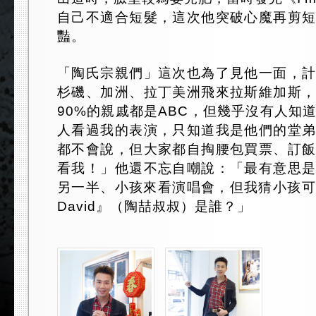
自己不適合短髮，這次他突破心魔再剪
豔。
「陶氏宗親們」這次也為了見他一面，
杉磯、加洲、拉丁美洲飛來拉斯維加斯
90%的親戚都是ABC，但幾乎沒有人知
人看過我的表演，只知道我是他們的堂
都不會說，但大家都自掏腰包買票、訂
看我！」他還不忘自嘲說：「最有意思
另一半、小孩來看演唱會，但我猜小孩可能會
David』（陶喆叔叔）是誰？」