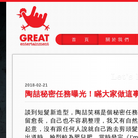
首 頁
關於我們
2018-02-21
陶喆秘密任務曝光！瞞大家做這
談到短髮新造型，陶喆笑稱是個秘密任
留愈長，自己也不容易整理，我又有自
起意，沒有跟任何人說就自己跑去剪頭
出道時，臉型較為嬰兒肥，當時發完《I'm