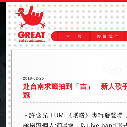
首 頁
關於我們
2018-02-25
赴台南求籤抽到「吉」 新人歌
冠
－許含光 LUMI《曖曖》專輯發聲
樑舉辦個人演唱會，以Live band