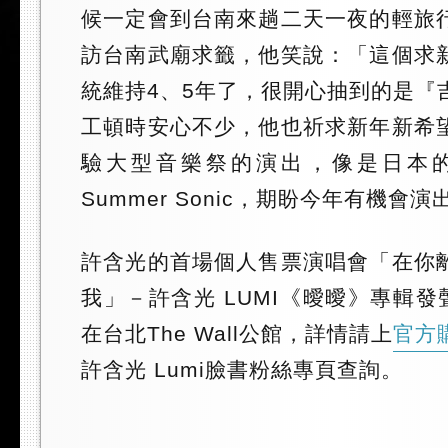
候一定會到台南來趟二天一夜的輕旅
訪台南武廟求籤，他笑說：「這個求
統維持4、5年了，很開心抽到的是『
工頓時安心不少，他也祈求新年新希
驗大型音樂祭的演出，像是日本的Fuj
Summer Sonic，期盼今年有機會演
許含光的首場個人售票演唱會「在你
我」－許含光 LUMI《曖曖》專輯發
在台北The Wall公館，詳情請上
官方
許含光 Lumi臉書粉絲專頁查詢。