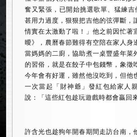
奮又緊張，已開始挑選歌單、猛練吉
甚用力過度，狠狠把吉他的弦彈斷，
情實在太激動了啦！」他之前因忙著
曖》，農曆春節難得有空陪在家人身
當媽媽的二廚，協助煮一桌豐盛年菜
的習俗，就是在餃子中包錢幣，象徵
今年會有好運，雖然他沒吃到，但他
一次當起「財神爺」發紅包給家人
說：「這些紅包趁玩遊戲時都會贏回
許含光也趁狗年開春期間走訪台南，